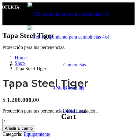
¡OFERTA!
Tapa Steel Tiger
Protección para tus pertenencias.
Home
Shop
Camionetas
Tapa Steel Tiger
Tapa Steel Tiger
0
Shopping Cart
Camping
$
1.200.000,00
Contactanos
Protección para tus pertenencias, fácil instalación.
Cart
Tapa
Steel
Añadir al carrito
Tiger
Categoría:
Equipamiento