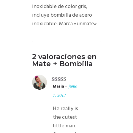
inoxidable de color gris,
incluye bombilla de acero
inoxidable. Marca «unmate»
2 valoraciones en
Mate + Bombilla
–
junio
Maria
Valorado
con
4
de 5
7, 2013
He really is
the cutest
little man.