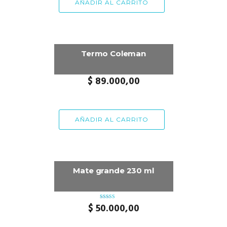
AÑADIR AL CARRITO
Termo Coleman
$
89.000,00
AÑADIR AL CARRITO
Mate grande 230 ml
$
50.000,00
Valorado
con
4.50
de 5