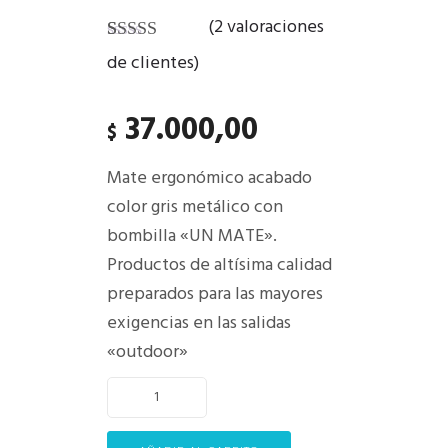
(
2
valoraciones
Valorado
1
de clientes)
con
4.00
de 5 en
base a
37.000,00
valoración
$
de un
cliente
Mate ergonómico acabado
color gris metálico con
bombilla «UN MATE».
Productos de altísima calidad
preparados para las mayores
exigencias en las salidas
«outdoor»