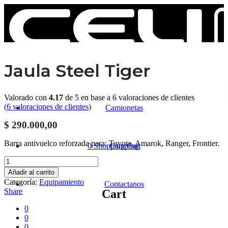
Jaula Steel Tiger
Valorado con
4.17
de 5 en base a
6
valoraciones de clientes
(
6
valoraciones de clientes)
Camionetas
$
290.000,00
Barra antivuelco reforzada para: Toyota, Amarok, Ranger, Frontier.
0
Shopping Cart
Camping
Jaula
Steel
Añadir al carrito
Tiger
Categoría:
Equipamiento
Contactanos
cantidad
Share
Cart
0
0
0