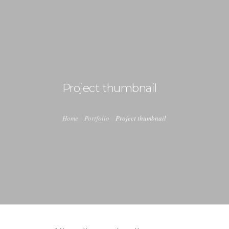
Project thumbnail
CAMIONETAS
CAMPING
Home
Portfolio
Project thumbnail
0
CONTACTANOS