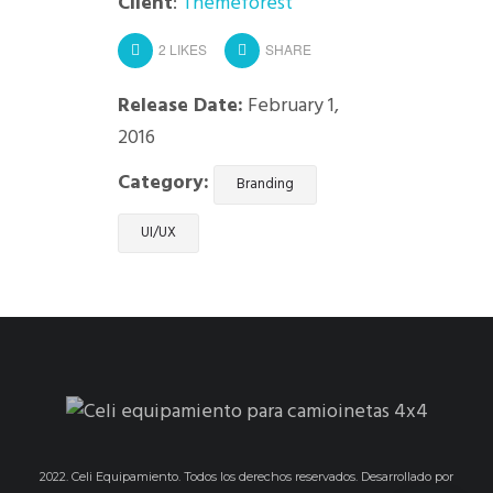
Client
:
Themeforest
2
LIKES
SHARE
Release Date:
February 1,
2016
Category:
Branding
UI/UX
2022. Celi Equipamiento. Todos los derechos reservados. Desarrollado por