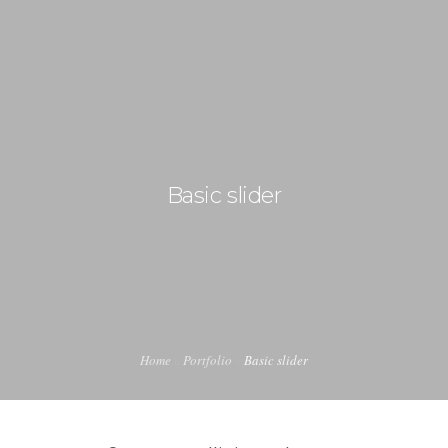
CAMIONETAS
Basic slider
CAMPING
0
CONTACTANOS
Home
Portfolio
Basic slider